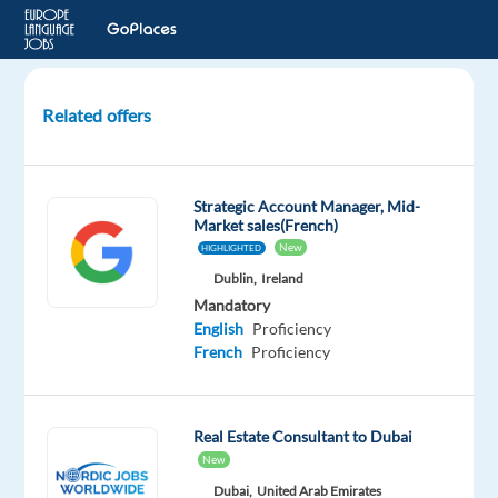
Related offers
Sales
représentative
(h/f)
Strategic Account Manager, Mid-
Market sales(French)
PARIS
New
HIGHLIGHTED
03,
Dublin,
Ireland
France
Mandatory
English
Proficiency
LHH
French
Proficiency
Mandatory
English
Proficiency
Real Estate Consultant to Dubai
French
New
Proficiency
Dubai,
United Arab Emirates