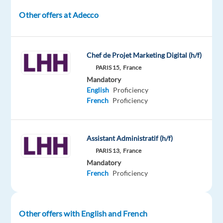
intérim
spécialisé,
Other offers at Adecco
management
de
transition,
Chef de Projet Marketing Digital (h/f)
et
PARIS 15,
France
évaluation
Mandatory
recherche
English
Proficiency
French
Proficiency
pour
son
client
Assistant Administratif (h/f)
Business
developer
PARIS 13,
France
Mandatory
H/F
French
Proficiency
basé
à
Paris
pour
Other offers with English and French