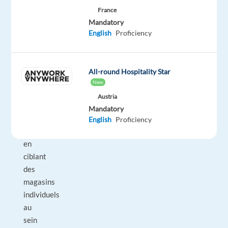
des
France
magasins
Mandatory
:
English
Proficiency
Mettre
en
œuvre
All-round Hospitality Star
une
New
stratégie
Austria
de
Mandatory
vente
English
Proficiency
ascendante,
en
ciblant
des
magasins
individuels
au
sein