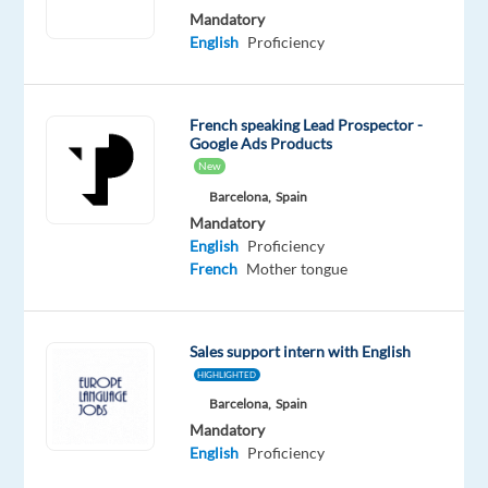
Mandatory
Oops!
English
Proficiency
This
job
isn't
available
French speaking Lead Prospector -
anymore.
Google Ads Products
Check
New
out
Barcelona,
Spain
other
Mandatory
jobs
English
Proficiency
with
French
Mother tongue
English
and
French
Sales support intern with English
HIGHLIGHTED
Barcelona,
Spain
Mandatory
Company
Employment
Experience
English
Proficiency
On-
LHH
type
Entry
site