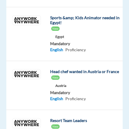
une
mission
d’intérim
Sports &amp; Kids Animator needed in
Egypt!
de
New
longue
Egypt
durée.
Mandatory
English
Proficiency
Vos
missions
Head chef wanted in Austria or France
seront
New
les
Austria
suivantes
Mandatory
:
English
Proficiency
- Favoriser
Resort Team Leaders
l'expansion
New