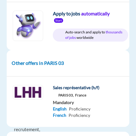
Full
level
time
Apply to jobs
automatically
Start
Auto-search and apply to
thousands
DESCRIPTION
of jobs
worldwide
Votre
mission
Other offers in PARIS 03
LHH
Recruitment
Sales représentative (h/f)
Solutions,
PARIS 03,
France
cabinet
Mandatory
de
English
Proficiency
conseil
French
Proficiency
en
recrutement,