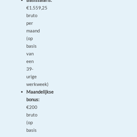
Basissalaris:
€1.559,25
bruto
per
maand
(op
basis
van
een
39-
urige
werkweek)
Maandelijkse
bonus:
€200
bruto
(op
basis