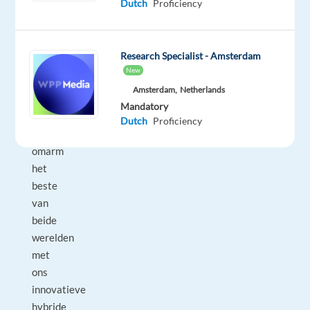
Dutch
Proficiency
en
bruisend
kantoor.
Research Specialist - Amsterdam
Doe
New
met
Amsterdam,
Netherlands
ons
Mandatory
mee
Dutch
Proficiency
en
omarm
het
beste
van
beide
werelden
met
ons
innovatieve
hybride