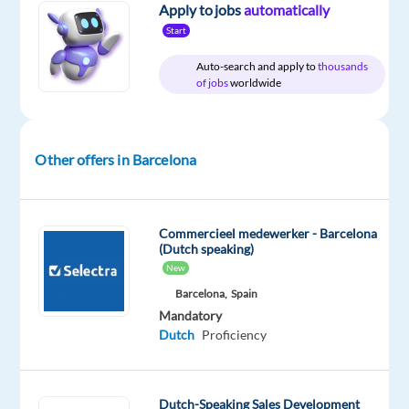
&
Apply to jobs
automatically
€
On-
gross
Start
site
/
year
Auto-search and apply to
thousands
of jobs
worldwide
DESCRIPTION
Other offers in Barcelona
Als
je
Commercieel medewerker - Barcelona
gepassioneerd
(Dutch speaking)
bent
New
door
Barcelona,
Spain
het
Mandatory
bieden
Dutch
Proficiency
van
uitstekende
klantenservice,
Dutch-Speaking Sales Development