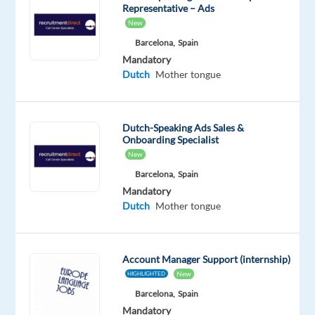
Representative – Ads
geniet
New
van
Barcelona,
Spain
de
Mandatory
sfeer
Dutch
Mother tongue
van
een
dynamische
Dutch-Speaking Ads Sales &
werkomgeving,
Onboarding Specialist
en
New
graag
Barcelona,
Spain
contact
Mandatory
maakt
Dutch
Mother tongue
met
mensen,
dan
Account Manager Support (internship)
willen
New
HIGHLIGHTED
wij
Barcelona,
Spain
jou!
Mandatory