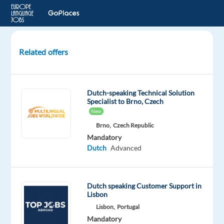
Related offers
Klantenservice
medewerker
BE/NL/UK
Dutch-speaking Technical Solution
-
Specialist to Brno, Czech
BARCELONA
New
Brno,
Czech Republic
Barcelona,
Mandatory
Spain
Dutch
Advanced
Newco
Communications
Mandatory
Optional
Dutch speaking Customer Support in
Dutch
English
Lisbon
Mother
Proficiency
Lisbon,
Portugal
tongue
Mandatory