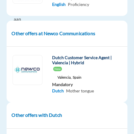
Sluit
English
Proficiency
je
aan
bij
Other offers at Newco Communications
ons
team
en
maak
Dutch Customer Service Agent |
Valencia | Hybrid
deel
New
uit
Valencia,
Spain
van
Mandatory
een
Dutch
Mother tongue
bedrijf
dat
zich
Other offers with Dutch
inzet
om
geweldige