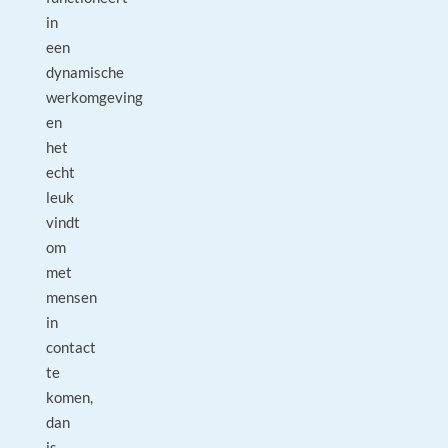
in
een
dynamische
werkomgeving
en
het
echt
leuk
vindt
om
met
mensen
in
contact
te
komen,
dan
is