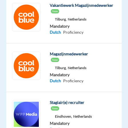
service-
Vakantiewerk Magazijnmedewerker
ervaringen
New
te
Tilburg,
Netherlands
creëren
Mandatory
Dutch
Proficiency
voor
onze
geweldige
Magazijnmedewerker
klanten.
New
Zowel
Tilburg,
Netherlands
vanuit
Mandatory
het
Dutch
Proficiency
comfort
van
je
Stagiair(e) recruiter
eigen
New
huis
Eindhoven,
Netherlands
als
Mandatory
binnen