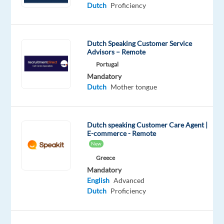
Dutch
Proficiency
Oops!
This
job
Dutch Speaking Customer Service
isn't
Advisors – Remote
available
Portugal
anymore.
Mandatory
Check
Dutch
Mother tongue
out
other
jobs
with
Dutch speaking Customer Care Agent |
Dutch
E-commerce - Remote
New
Greece
Mandatory
English
Advanced
Company
Employment
Salary
Experience
Hybrid
Dutch
Proficiency
Newco
type
From
Entry
Work
Communications
Full
18,700
level
from
time
to
home
21,100