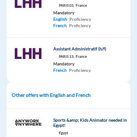
intérim
PARIS 03,
France
spécialisé,
Mandatory
management
English
Proficiency
de
French
Proficiency
transition,
et
évaluation
Assistant Administratif (h/f)
recherche
PARIS 13,
France
pour
Mandatory
son
French
Proficiency
client
un
conseiller
Other offers with English and French
clientèle
H/F
basé
Sports &amp; Kids Animator needed in
à
Egypt!
Paris
Egypt