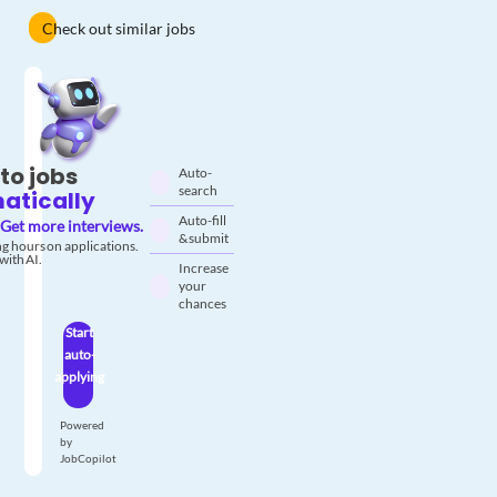
Check out similar jobs
to jobs
Auto-
search
atically
Auto-fill
Get more interviews.
& submit
g hours on applications.
with AI.
Increase
your
chances
Start
auto-
applying
Powered
by
JobCopilot