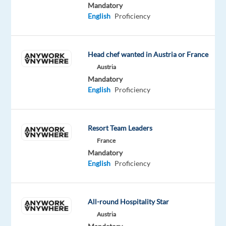
pour
Mandatory
un
English
Proficiency
poste
en
CDD
Head chef wanted in Austria or France
de
Austria
5
Mandatory
English
Proficiency
mois
éventuellement
renouvelable.
Resort Team Leaders
France
Mandatory
Vos
English
Proficiency
missions
seront
les
All-round Hospitality Star
suivantes
Austria
: