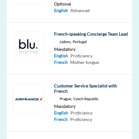
Optional
Oops!
English
Advanced
This
job
isn't
French-speaking Concierge Team Lead
available
anymore.
Lisbon,
Portugal
Check
Mandatory
out
English
Proficiency
other
French
Mother tongue
jobs
with
English
Customer Service Specialist with
and
French
French
Prague,
Czech Republic
Mandatory
English
Proficiency
French
Proficiency
Company
Employment
Experience
On-
LHH
type
Entry
site