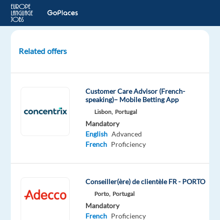
Related offers
Conseiller
Clientèle
(h/f)
Customer Care Advisor (French-
speaking)– Mobile Betting App
PARIS
Lisbon,
Portugal
09,
Mandatory
France
English
Advanced
French
Proficiency
LHH
Mandatory
English
Conseiller(ère) de clientèle FR - PORTO
Proficiency
Porto,
Portugal
French
Mandatory
Proficiency
French
Proficiency