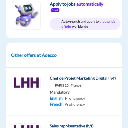
Full
level
Apply to jobs
automatically
time
Start
Auto-search and apply to
thousands
of jobs
worldwide
DESCRIPTION
Votre
mission
Other offers at Adecco
LHH
Chef de Projet Marketing Digital (h/f)
Recruitment
PARIS 15,
France
Solutions,
Mandatory
cabinet
English
Proficiency
de
French
Proficiency
conseil
en
recrutement,
Sales représentative (h/f)