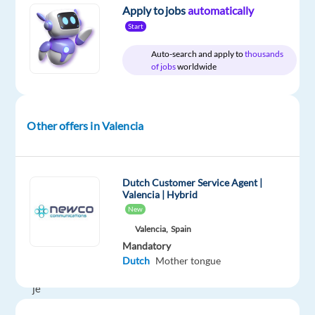
&
Apply to jobs
automatically
€
On-
gross
site
Start
/
year
Auto-search and apply to
thousands
of jobs
worldwide
DESCRIPTION
Other offers in Valencia
Ben
jij
Dutch Customer Service Agent |
een
Valencia | Hybrid
enthousiaste
New
en
Valencia,
Spain
klantgerichte
Mandatory
medewerker?
Dutch
Mother tongue
Wil
je
werken