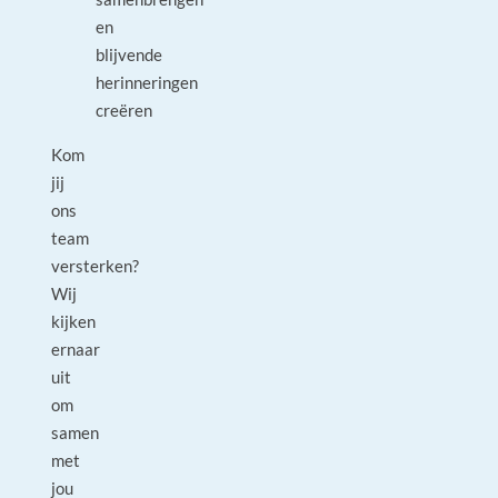
en
blijvende
herinneringen
creëren
Kom
jij
ons
team
versterken?
Wij
kijken
ernaar
uit
om
samen
met
jou