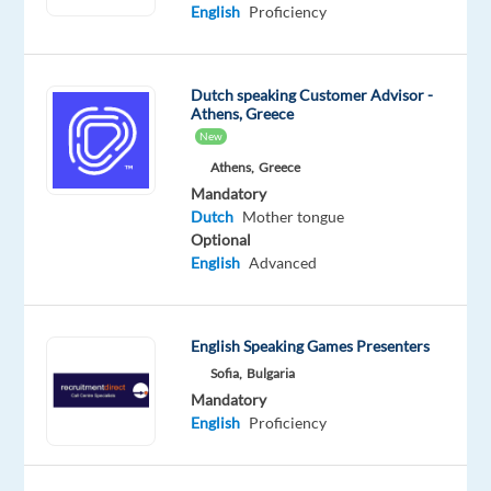
English
Proficiency
Oops!
This
job
Dutch speaking Customer Advisor -
isn't
Athens, Greece
available
New
anymore.
Check
Athens,
Greece
out
Mandatory
other
Dutch
Mother tongue
jobs
Optional
with
English
Advanced
Dutch
English Speaking Games Presenters
Sofia,
Bulgaria
Mandatory
Company
Employment
Salary
Experience
Hybrid
English
Proficiency
Newco
type
From
Entry
Work
Communications
Full
18,700
level
from
time
to
home
21,100