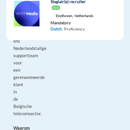
Stagiair(e) recruiter
deel
New
uit
Eindhoven,
Netherlands
te
Mandatory
maken
Dutch
Proficiency
van
ons
Nederlandstalige
supportteam
voor
een
gerenommeerde
klant
in
de
Belgische
telecomsector.
Waarom