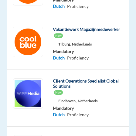
bedrijf
Dutch
Proficiency
streven
we
naar
Vakantiewerk Magazijnmedewerker
meer
New
dan
Tilburg,
Netherlands
alleen
Mandatory
goede
Dutch
Proficiency
klantenservice;
we
creëren
Client Operations Specialist Global
Solutions
buitengewone
New
klantervaringen.
Eindhoven,
Netherlands
We
Mandatory
zoeken
Dutch
Proficiency
gepassioneerde
mensen
om