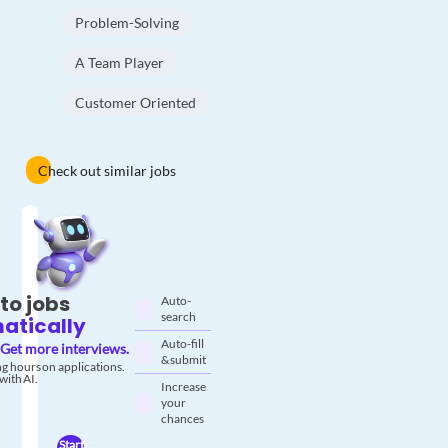
Problem-Solving
A Team Player
Customer Oriented
Check out similar jobs
to jobs
Auto-
search
atically
Auto-fill
Get more interviews.
& submit
g hours on applications.
with AI.
Increase
your
chances
Start