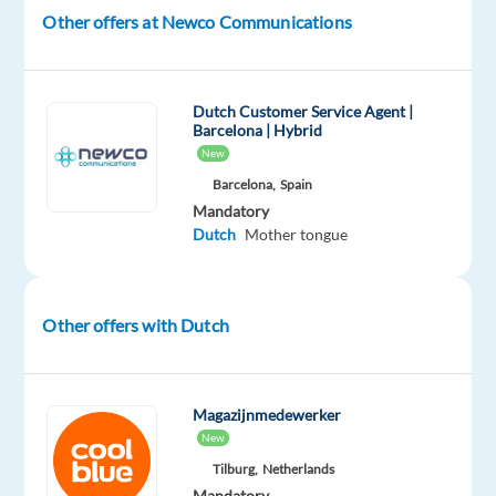
in
Other offers at Newco Communications
een
dynamische
en
Dutch Customer Service Agent |
motiverende
Barcelona | Hybrid
werkomgeving?
New
Dan
Barcelona,
Spain
is
Mandatory
deze
Dutch
Mother tongue
kans
in
Valencia
Other offers with Dutch
perfect
voor
jou!
Magazijnmedewerker
New
Bij
Tilburg,
Netherlands
ons
Mandatory