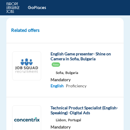
Related offers
Nederlands/Vlaamse
Klantenservice
Medewerkers
English Game presenter- Shine on
-
Camera in Sofia, Bulgaria
VALENCIA
New
Sofia,
Bulgaria
Valencia,
Mandatory
Spain
English
Proficiency
Newco
Communications
Mandatory
Optional
Technical Product Specialist (English-
Dutch
English
Speaking) -Digital Ads
Mother
Advanced
Lisbon,
Portugal
tongue
Mandatory