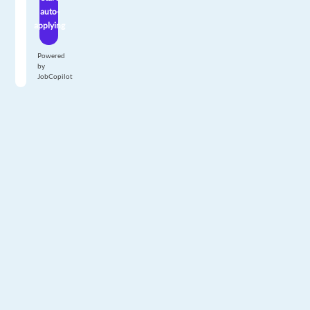
auto-
applying
Powered
by
JobCopilot