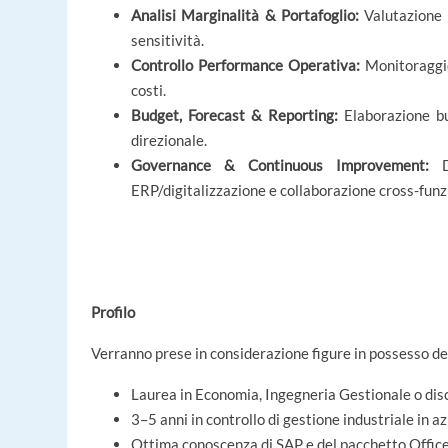
Analisi Marginalità & Portafoglio:
Valutazione m
sensitività.
Controllo Performance Operativa:
Monitoraggio
costi.
Budget, Forecast & Reporting:
Elaborazione bu
direzionale.
Governance & Continuous Improvement:
De
ERP/digitalizzazione e collaborazione cross-funz
Profilo
Verranno prese in considerazione figure in possesso dei
Laurea in Economia, Ingegneria Gestionale o disci
3–5 anni in controllo di gestione industriale in 
Ottima conoscenza di SAP e del pacchetto Office,