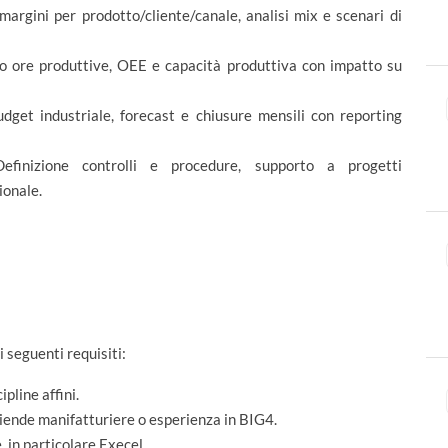
argini per prodotto/cliente/canale, analisi mix e scenari di
 ore produttive, OEE e capacità produttiva con impatto su
dget industriale, forecast e chiusure mensili con reporting
finizione controlli e procedure, supporto a progetti
ionale.
 seguenti requisiti:
pline affini.
aziende manifatturiere o esperienza in BIG4.
 in particolare Execel.