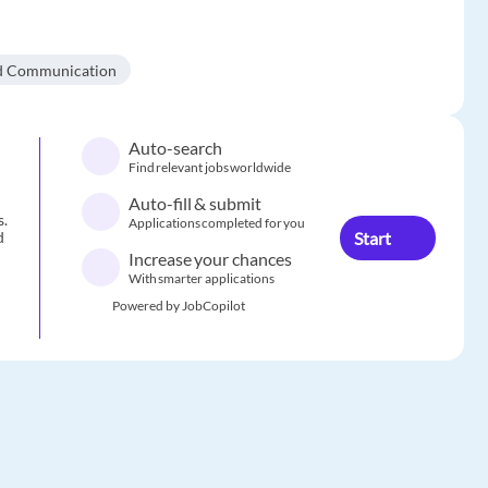
 Communication
Auto-search
Find relevant jobs worldwide
Auto-fill & submit
s.
Applications completed for you
Start
d
Increase your chances
With smarter applications
Powered by JobCopilot