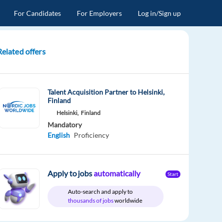
For Candidates
For Employers
Log in/Sign up
Related offers
Talent Acquisition Partner to Helsinki,
Finland
Helsinki,
Finland
Mandatory
English
Proficiency
Apply to jobs
automatically
Start
Auto-search and apply to
thousands of jobs
worldwide