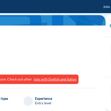
Jobs
ymore. Check out other
jobs with English and Italian
 type
Experience
Entry level