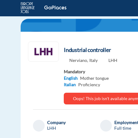
Industrial controller
Nerviano,
Italy
LHH
Mandatory
English
Mother tongue
Italian
Proficiency
Oops! This job isn't available an
Company
Employment
LHH
Full time