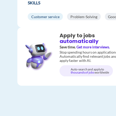
SKILLS
Customer service
Problem-Solving
Good
Apply to jobs
automatically
Save time.
Get more interviews.
Stop spending hours on application
Automatically find relevant jobs an
apply faster with AI.
Auto-search and apply to
thousands of jobs
worldwide