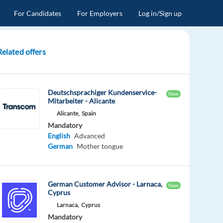
For Candidates
For Employers
Log in/Sign up
Related offers
Deutschsprachiger Kundenservice-
New
Mitarbeiter - Alicante
Alicante,
Spain
Mandatory
English
Advanced
German
Mother tongue
German Customer Advisor - Larnaca,
New
Cyprus
Larnaca,
Cyprus
Mandatory