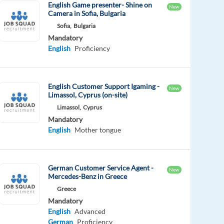
English Game presenter- Shine on
New
Camera in Sofia, Bulgaria
Sofia,
Bulgaria
Mandatory
English
Proficiency
English Customer Support Igaming -
New
Limassol, Cyprus (on-site)
Limassol,
Cyprus
Mandatory
English
Mother tongue
German Customer Service Agent -
New
Mercedes-Benz in Greece
Greece
Mandatory
English
Advanced
German
Proficiency