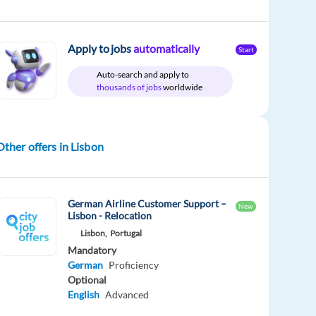
Apply to jobs
automatically
Start
Auto-search and apply to
thousands of jobs
worldwide
Other offers in Lisbon
German Airline Customer Support –
New
Lisbon - Relocation
Lisbon,
Portugal
Mandatory
German
Proficiency
Optional
English
Advanced