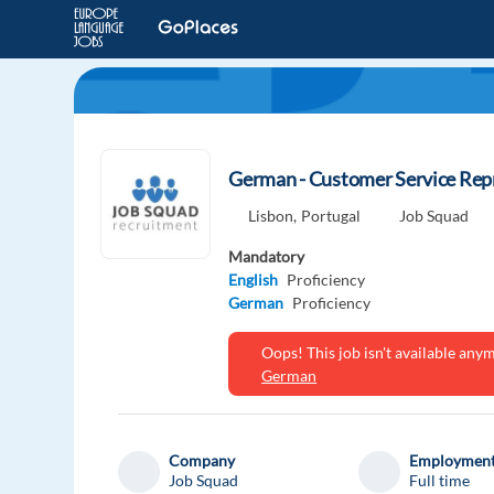
German - Customer Service Repr
Lisbon,
Portugal
Job Squad
Mandatory
English
Proficiency
German
Proficiency
Oops! This job isn't available an
German
Company
Employment
Job Squad
Full time