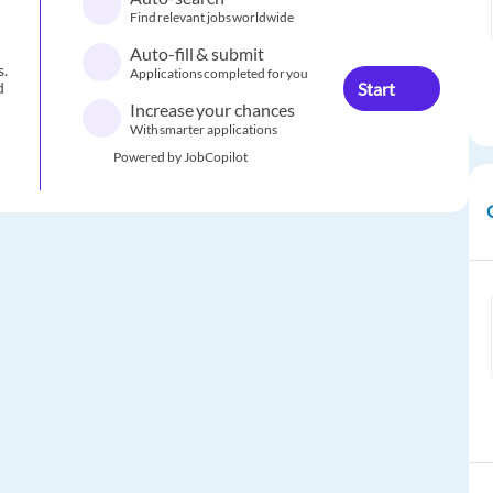
Find relevant jobs worldwide
Auto-fill & submit
s.
Applications completed for you
Start
d
Increase your chances
With smarter applications
Powered by JobCopilot