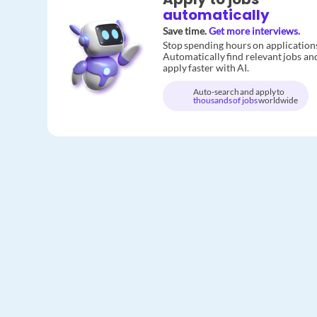
automatically
Save time.
Get more interviews.
Stop spending hours on application
Automatically find relevant jobs an
apply faster with AI.
Auto-search and apply to
thousands of jobs
worldwide