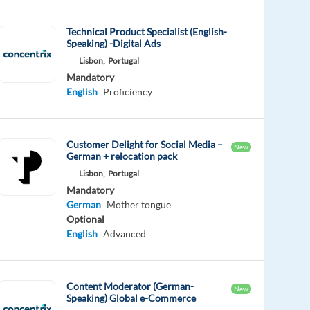
Technical Product Specialist (English-
Speaking) -Digital Ads
Lisbon,
Portugal
Mandatory
English
Proficiency
Customer Delight for Social Media –
New
German + relocation pack
Lisbon,
Portugal
Mandatory
German
Mother tongue
Optional
English
Advanced
Content Moderator (German-
New
Speaking) Global e-Commerce