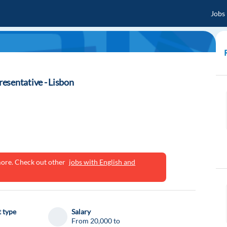
Jobs
esentative - Lisbon
ymore. Check out other
jobs with English and
 type
Salary
From 20,000 to