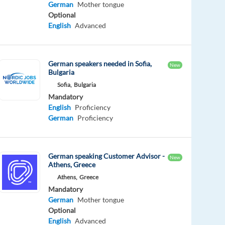
German
Mother tongue
Optional
English
Advanced
German speakers needed in Sofia,
New
Bulgaria
Sofia,
Bulgaria
Mandatory
English
Proficiency
German
Proficiency
German speaking Customer Advisor -
New
Athens, Greece
Athens,
Greece
Mandatory
German
Mother tongue
Optional
English
Advanced