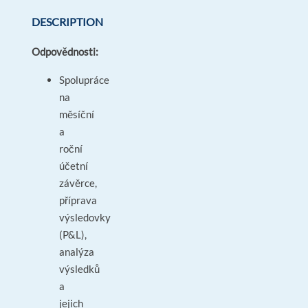
DESCRIPTION
Odpovědnosti:
Spolupráce
na
měsíční
a
roční
účetní
závěrce,
příprava
výsledovky
(P&L),
analýza
výsledků
a
jejich