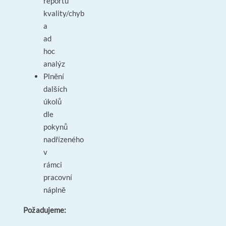
reportů
kvality/chyb
a
ad
hoc
analýz
Plnění
dalších
úkolů
dle
pokynů
nadřízeného
v
rámci
pracovní
náplně
Požadujeme: