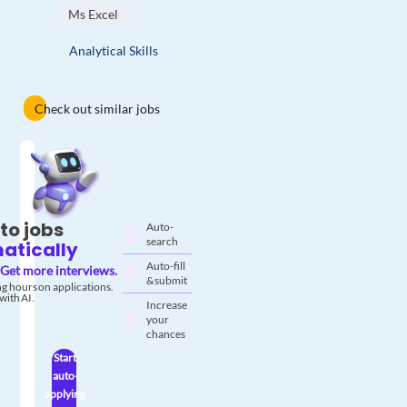
Ms Excel
Analytical Skills
Check out similar jobs
to jobs
Auto-
search
atically
Auto-fill
Get more interviews.
& submit
g hours on applications.
with AI.
Increase
your
chances
Start
auto-
applying