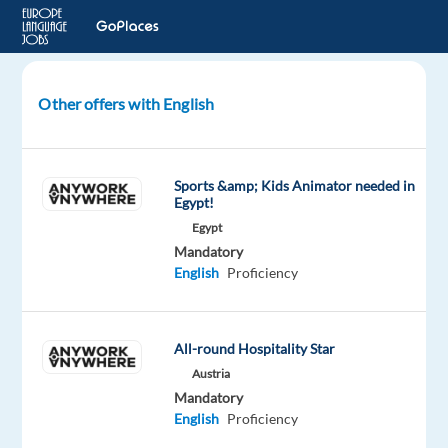
Other offers with English
Financial
controller
Sports &amp; Kids Animator needed in
Prague,
Egypt!
Czech
Egypt
Republic
Mandatory
Bluelink
English
Proficiency
International
CZ
Mandatory
All-round Hospitality Star
English
Austria
Proficiency
Mandatory
English
Proficiency
Oops!