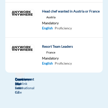
This
job
isn't
Head chef wanted in Austria or France
available
Austria
anymore.
Mandatory
Check
English
Proficiency
out
other
jobs
Resort Team Leaders
with
English
France
Mandatory
English
Proficiency
Company
Employment
Experience
On-
Bluelink
type
Mid
site
International
Full
Level
CZ
time