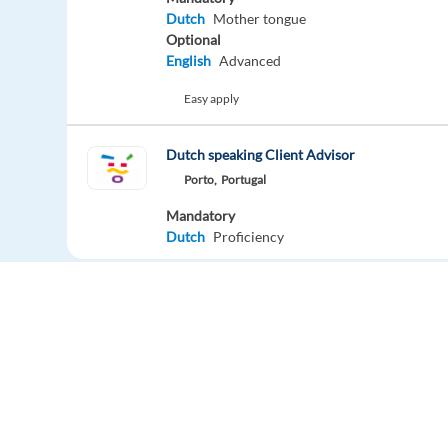
Dutch
Mother tongue
Optional
English
Advanced
Easy apply
Dutch speaking Client Advisor
Porto,
Portugal
Mandatory
Dutch
Proficiency
Easy apply
Relocation package
Hybrid
Swedish Customer Advisor - Remote all over
Greece
Mandatory
English
Advanced
Swedish
Proficiency
Europe Language Jobs - the job board for