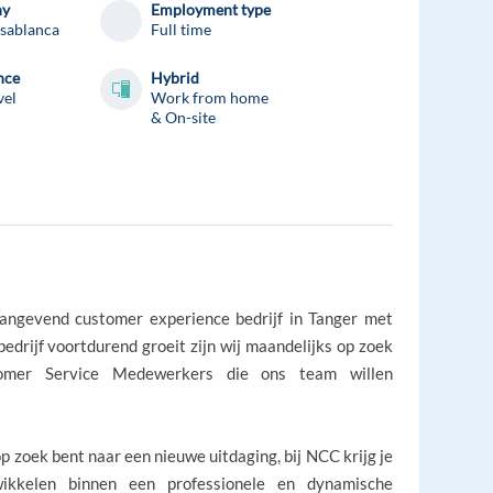
ny
Employment type
sablanca
Full time
nce
Hybrid
vel
Work from home
& On-site
ngevend customer experience bedrijf in Tanger met
edrijf voortdurend groeit zijn wij maandelijks op zoek
stomer Service Medewerkers die ons team willen
op zoek bent naar een nieuwe uitdaging, bij NCC krijg je
ikkelen binnen een professionele en dynamische