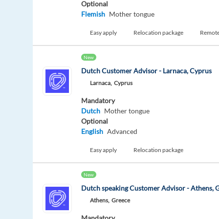
Optional
Flemish
Mother tongue
Easy apply
Relocation package
Remot
New
Dutch Customer Advisor - Larnaca, Cyprus
Larnaca,
Cyprus
Mandatory
Dutch
Mother tongue
Optional
English
Advanced
Easy apply
Relocation package
New
Dutch speaking Customer Advisor - Athens, 
Athens,
Greece
Mandatory