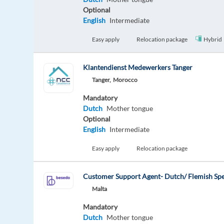
Optional
English
Intermediate
Easy apply
Relocation package
Hybrid
Klantendienst Medewerkers Tanger
Tanger,
Morocco
Mandatory
Dutch
Mother tongue
Optional
English
Intermediate
Easy apply
Relocation package
Customer Support Agent- Dutch/ Flemish Spe
Malta
Mandatory
Dutch
Mother tongue