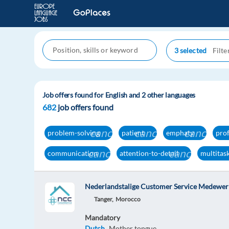
3 selected
Job offers found for English and 2 other languages
682
job offers found
cancel
cancel
cancel
problem-solving
patient
emphaty
prof
cancel
cancel
communication
attention-to-detail
multitas
Nederlandstalige Customer Service Medewerk
Tanger,
Morocco
Mandatory
Dutch
Mother tongue