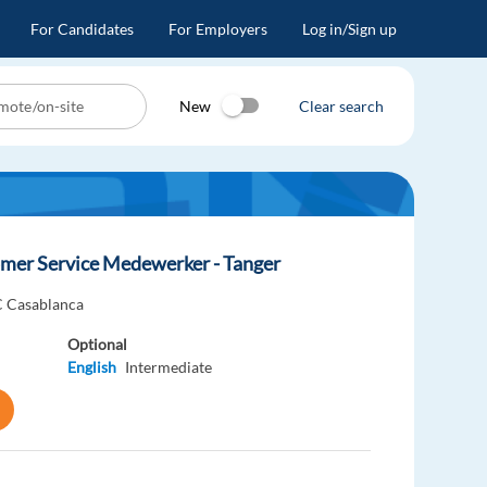
For Candidates
For Employers
Log in/Sign up
New
Clear search
omer Service Medewerker - Tanger
 Casablanca
Optional
English
Intermediate