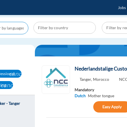
Jobs
Nederlandstalige Cust
cancel
essional
Tanger,
Morocco
NCC
cancel
king
Mandatory
Dutch
Mother tongue
er - Tanger
Easy Apply