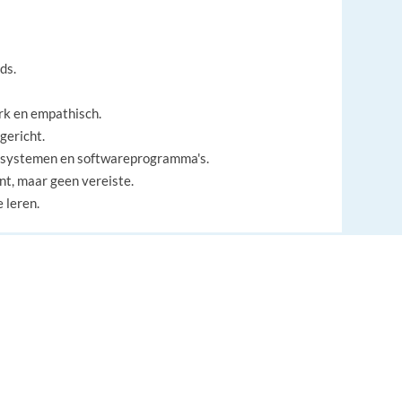
ds.
rk en empathisch.
gericht.
e systemen en softwareprogramma's.
nt, maar geen vereiste.
 leren.
EUROPE LANGUAGE JOBS
About us
ccesvolle proefperiode.
FAQ
 bonusmogelijkheden.
lige omgeving.