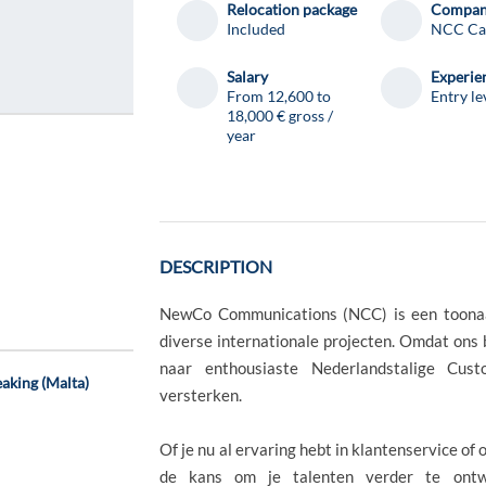
Relocation package
Compa
Included
NCC Ca
Salary
Experie
From 12,600 to
Entry le
18,000 € gross /
year
DESCRIPTION
NewCo Communications (NCC) is een toonaa
diverse internationale projecten. Omdat ons b
naar enthousiaste Nederlandstalige Cu
aking (Malta)
versterken.
Of je nu al ervaring hebt in klantenservice of 
de kans om je talenten verder te ontw