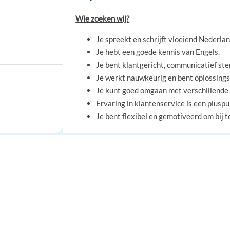
Wie zoeken wij?
Je spreekt en schrijft vloeiend Nederlan
Je hebt een goede kennis van Engels.
Je bent klantgericht, communicatief ste
Je werkt nauwkeurig en bent oplossings
Je kunt goed omgaan met verschillend
Ervaring in klantenservice is een pluspu
Je bent flexibel en gemotiveerd om bij te
OFFER
 Greece
FOR JOB SEEKERS
FOR EMPLOYERS
Wat bieden wij?
Find a job
Post a job
Contract van onbepaalde duur na een su
Create an account
Create an account
Competitief salaris met aantrekkelijke
Werken binnen een 100% Nederlandsta